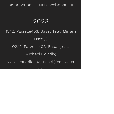
06.09.24 Basel, Musikwohnhaus II
2023
15.12. Parzelle403, Basel (feat. Mirjam
Hässig)
02.12. Parzelle403, Basel (feat.
Michael Nejedly)
27.10. Parzelle403, Basel (feat. Jaka
Arh)
17.10. Jazznights, Schlal&Rauch-Bar
Basel (feat. Jaka Arh)
09.06. Parzelle403, Basel
31.05. Elisabethenkirche, Basel
20.05. Flore, Basel